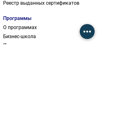
Реестр выданных сертификатов
Программы
О программах
Бизнес-школа
Программы для органов
местного самоуправления
Корпоративные программы
События
Блог
Контакты
Адрес
Бессарабская пл. 9/1 Б, оф. 2,
Киев, Украина