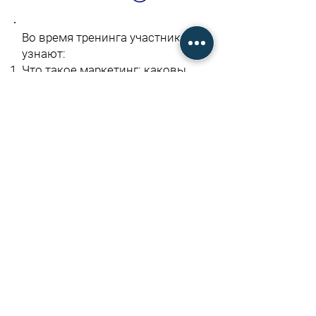
Во время тренинга участники
узнают:
Что такое маркетинг: каковы
его задачи, какие вопросы он
решает; что такое
стратегический маркетинг;
существующие уровни
стратегии.
Как происходит коммуникация
в современном мире:
социальные сети, каналы,
окружающая среда.
Как работать с хейтом: работа с
хейтом, модерация, кризисные
ситуации.