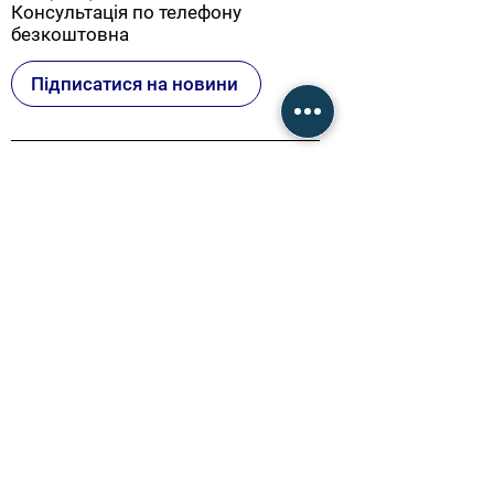
Консультація по телефону
безкоштовна
Підписатися на новини
Про Інститут
Про нас
Викладачі
Новини
Сертифікація
Процес сертифікації
Політика неупередженості
Реєстр виданих сертифікатів
Програми