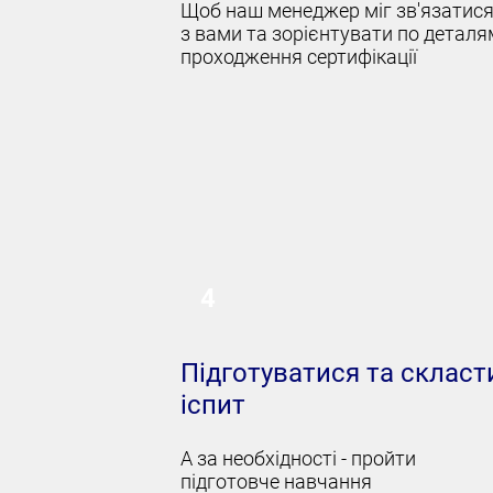
Щоб наш менеджер міг зв'язатис
з вами та зорієнтувати по деталя
проходження сертифікації
4
Підготуватися та скласт
іспит
А за необхідності - пройти
підготовче навчання