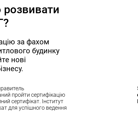
о розвивати
КГ?
ацію за фахом
итлового будинку
йте нові
ізнесу.
управитель
аний пройти сертифікацію
ний сертифікат. Інститут
ат для успішного ведення