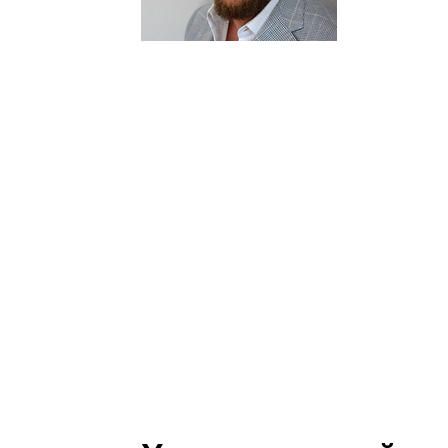
Управитель-
енергоаудит
консультант
управління
багатоквар
будинками. 
керівних по
підприємств