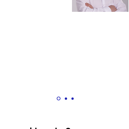
практик,
ор. Експерт,
 в сфері
тирними
Досвід роботи на
садах
 більше 15 років.