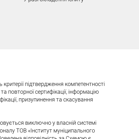
ь критерії підтвердження компетентності
та повторної сертифікації, інформацію
фікації, призупинення та скасування
совується виключно у власній системі
рсоналу ТОВ «Інститут муніципального
Доведена відповідність за Схемою є