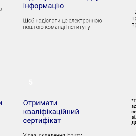
я
інформацію
м
Т
п
Щоб надіслати це електронною
п
поштою команді Інституту
5
*
и
Отримати
з
кваліфікаційний
с
в
сертифікат
Д
У разі складення іспиту